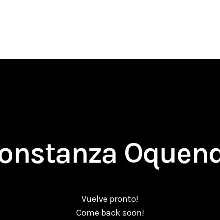
onstanza Oquen
Vuelve pronto!
Come back soon!