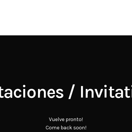
taciones / Invita
Vuelve pronto!
Come back soon!